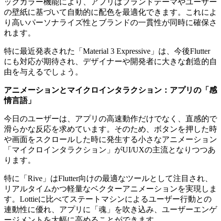
ックカラー機能により、アプリはブランドテーマやユーザー
の壁紙に基づいて自動的に配色を最適化できます。これによ
り高いパーソナライズ性とブランドの一貫性が同時に確保さ
れます。
特に最近発表された「Material 3 Expressive」は、今後Flutter
にも対応が期待され、デザイナーや開発者に大きな創造的自
由を与えるでしょう。
アニメーションとマイクロインタラクション：アプリの「感
情言語」
今日のユーザーは、アプリの高速動作だけでなく、直感的で
滑らかな反応を求めています。そのため、ボタンを押した時
や画面をスクロールした時に発生する小さなアニメーション
「マイクロインタラクション」がUI/UXの主流となりつつあ
ります。
特に「Rive」はFlutter向けの最適なツールとして注目され、
リアルタイムかつ軽量なベクターアニメーションを実現しま
す。Lottieに比べてステートマシンによるユーザー行動との
連動性に優れ、アプリに「魂」を吹き込み、ユーザーエンゲ
ージメントを大幅に高めることができます。