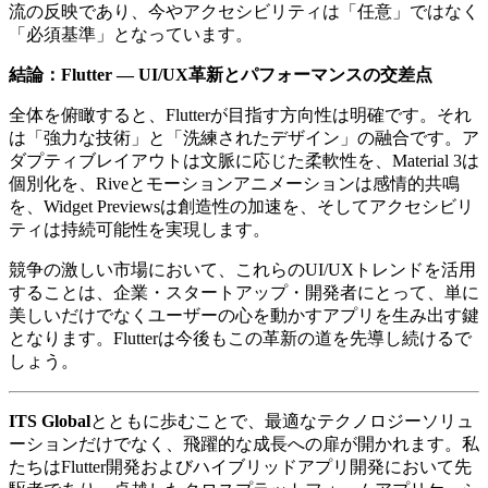
流の反映であり、今やアクセシビリティは「任意」ではなく
「必須基準」となっています。
結論：Flutter ― UI/UX革新とパフォーマンスの交差点
全体を俯瞰すると、Flutterが目指す方向性は明確です。それ
は「強力な技術」と「洗練されたデザイン」の融合です。ア
ダプティブレイアウトは文脈に応じた柔軟性を、Material 3は
個別化を、Riveとモーションアニメーションは感情的共鳴
を、Widget Previewsは創造性の加速を、そしてアクセシビリ
ティは持続可能性を実現します。
競争の激しい市場において、これらのUI/UXトレンドを活用
することは、企業・スタートアップ・開発者にとって、単に
美しいだけでなくユーザーの心を動かすアプリを生み出す鍵
となります。Flutterは今後もこの革新の道を先導し続けるで
しょう。
ITS Global
とともに歩むことで、最適なテクノロジーソリュ
ーションだけでなく、飛躍的な成長への扉が開かれます。私
たちはFlutter開発およびハイブリッドアプリ開発において先